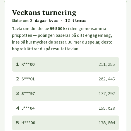
Veckans turnering
Slutar om:
2 dagar kvar · 12 timmar
Tävla om din del av
99 500 kr
i den gemensamma
prispotten — poängen baseras på ditt engagemang,
inte på hur mycket du satsar. Ju mer du spelar, desto
högre klättrar du på resultattavlan.
1
K***00
211,255
2
S***01
202,445
3
S***97
177,292
4
J***04
155,020
5
H***00
138,804