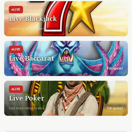
LIVE
Live Blackjack
Live med riktig dealer
Till spelet
LIVE
Live Baccarat
Live med riktig dealer
Till spelet
LIVE
Live Poker
Live med riktig dealer
Till spelet