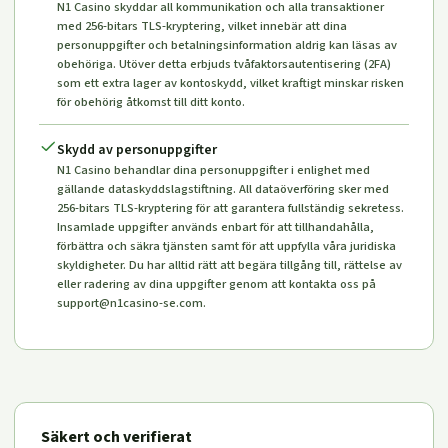
N1 Casino skyddar all kommunikation och alla transaktioner
med 256-bitars TLS-kryptering, vilket innebär att dina
personuppgifter och betalningsinformation aldrig kan läsas av
obehöriga. Utöver detta erbjuds tvåfaktorsautentisering (2FA)
som ett extra lager av kontoskydd, vilket kraftigt minskar risken
för obehörig åtkomst till ditt konto.
Skydd av personuppgifter
N1 Casino behandlar dina personuppgifter i enlighet med
gällande dataskyddslagstiftning. All dataöverföring sker med
256-bitars TLS-kryptering för att garantera fullständig sekretess.
Insamlade uppgifter används enbart för att tillhandahålla,
förbättra och säkra tjänsten samt för att uppfylla våra juridiska
skyldigheter. Du har alltid rätt att begära tillgång till, rättelse av
eller radering av dina uppgifter genom att kontakta oss på
support@n1casino-se.com
.
Säkert och verifierat