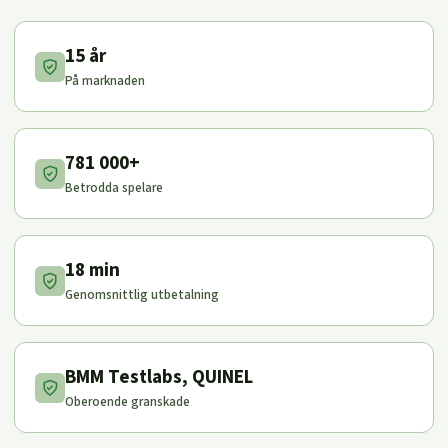
15 år
På marknaden
781 000+
Betrodda spelare
18 min
Genomsnittlig utbetalning
BMM Testlabs, QUINEL
Oberoende granskade