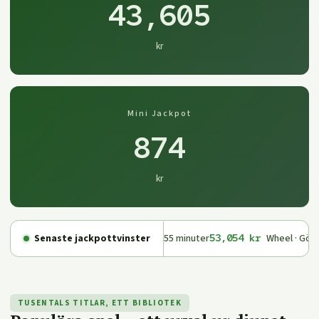
43,629
kr
Mini Jackpot
874
kr
Senaste jackpottvinster
r
Crash · Göteborg · Sedan 55 minuter
53,054 kr
Wheel · Göteborg · För
TUSENTALS TITLAR, ETT BIBLIOTEK