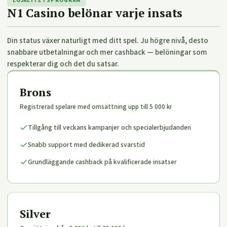
LOJALITETSPROGRAM
N1 Casino belönar varje insats
Din status växer naturligt med ditt spel. Ju högre nivå, desto
snabbare utbetalningar och mer cashback — belöningar som
respekterar dig och det du satsar.
Brons
Registrerad spelare med omsättning upp till 5 000 kr
Tillgång till veckans kampanjer och specialerbjudanden
Snabb support med dedikerad svarstid
Grundläggande cashback på kvalificerade insatser
Silver