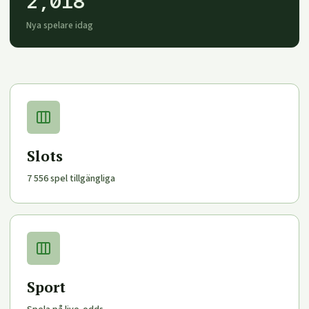
2,018
Nya spelare idag
Slots
7 556 spel tillgängliga
Sport