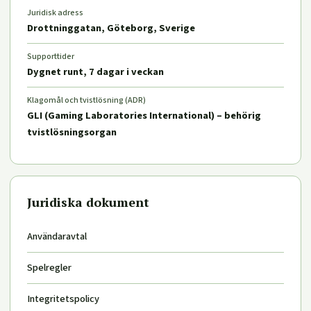
Juridisk adress
Drottninggatan, Göteborg, Sverige
Supporttider
Dygnet runt, 7 dagar i veckan
Klagomål och tvistlösning (ADR)
GLI (Gaming Laboratories International) – behörig
tvistlösningsorgan
Juridiska dokument
Användaravtal
Spelregler
Integritetspolicy