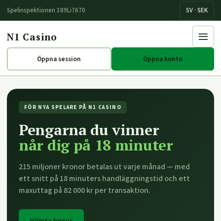
Spelinspektionen 389Li7670
SV · SEK
N1 Casino
Öppna session
Öppna konto
FÖR NYA SPELARE PÅ N1 CASINO
Pengarna du vinner
når dig på 18 minuter
215 miljoner kronor betalas ut varje månad — med
ett snitt på 18 minuters handläggningstid och ett
maxuttag på 82 000 kr per transaktion.